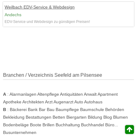
Weilbach EDV-Service & Webdesign
Andechs
EDV-Service und Webdesign zu günstigen Preisen!
Branchen / Verzeichnis Seefeld am Pilsensee
A
:
Alarmanlagen
Altenpflege
Antiquitäten
Anwalt
Apartment
Apotheke
Architekten
Arzt
Augenarzt
Auto
Autohaus
B
:
Bäckerei
Bank
Bar
Bau
Baumpflege
Baumschule
Behörden
Bekleidung
Bestattungen
Betten
Biergarten
Bildung
Blog
Blumen
Bodenbeläge
Boote
Brillen
Buchhaltung
Buchhandel
Büro...
Busunternehmen